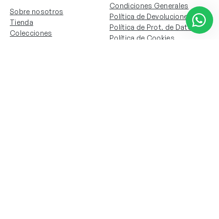
Condiciones Generales
Sobre nosotros
Política de Devoluciones
Tienda
Política de Prot. de Datos
Colecciones
Política de Cookies
Contacto
Información de la cuenta
Redes sociales
Instagram
Facebook
Mi cuenta
Mis pedidos
Copyright © 2024 Todos los derechos reservados. Sitio
web desarrollado por
Paos.pt