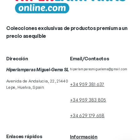
Colecciones exclusivas de productos premium a un
precio asequible
Dirección
Email/Contactos
Hiperlamparas Miguel-Gema SL
hiperlamparasmiguelema@gmail.com
Avenida de Andalucia, 22, 21440
+34 959 381 637
Lepe, Huelva, Spain
+34 959 383 805
+34 629 179 658
Enlaces rápidos
Información