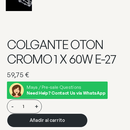
COLGANTE OTON
CROMO 1 X 60W E-27
59,75
€
Maya / Pre-sale Questions
Need Help? Contact Us via WhatsApp
COLGANTE
-
+
OTON
CROMO
Añadir al carrito
1