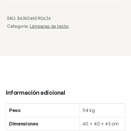
X
60W
E-
SKU:
8435045090624
27
Categoría:
Lámparas de techo
cantidad
Información adicional
Peso
114 kg
Dimensiones
40 × 40 × 45 cm