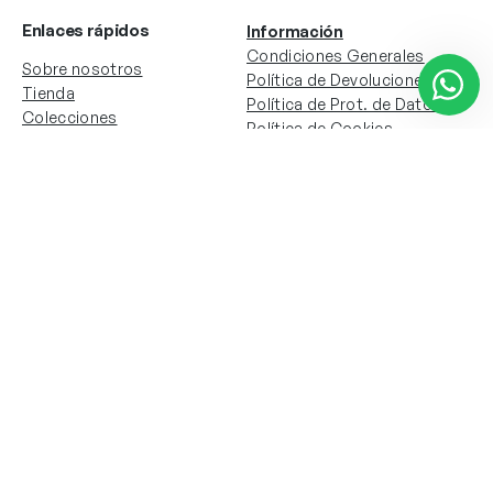
Enlaces rápidos
Información
Condiciones Generales
Sobre nosotros
Política de Devoluciones
Tienda
Política de Prot. de Datos
Colecciones
Política de Cookies
Contacto
Información de la cuenta
Redes sociales
Instagram
Facebook
Mi cuenta
Mis pedidos
Copyright © 2024 Todos los derechos reservados. Sitio
web desarrollado por
Paos.pt