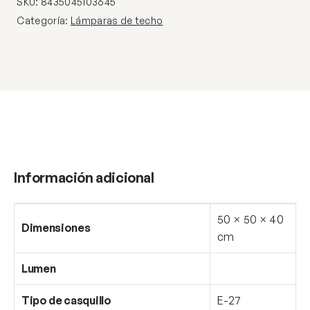
SKU:
8435045103645
E-
Categoría:
Lámparas de techo
27
cantidad
Información adicional
50 × 50 × 40
Dimensiones
cm
Lumen
Tipo de casquillo
E-27