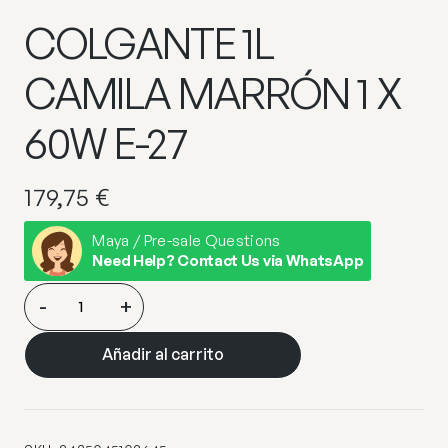
COLGANTE 1L
CAMILA MARRÓN 1 X
60W E-27
179,75
€
Maya / Pre-sale Questions
Need Help? Contact Us via WhatsApp
COLGANTE
-
+
1L
CAMILA
Añadir al carrito
MARRÓN
1
X
60W