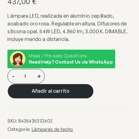
437,00
€
Lámpara LED, realizada en aluminio cepillado,
acabado oro rosa. Regulable en altura. Difusores de
silicona opal. 54W LED, 4.860 lm, 3.000 K. DIMABLE.
Incluye mando a distancia.
Maya / Pre-sale Questions
Need Help? Contact Us via WhatsApp
COLETTE-
-
+
LAMPARA
60Ø
Añadir al carrito
ORO
ROSA
DIM
cantidad
SKU:
8435435332402
Categoría:
Lámparas de techo