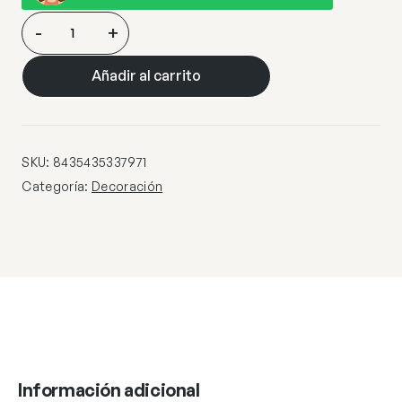
CLARISA
-
+
-
FOTO
Añadir al carrito
80×120
cantidad
SKU:
8435435337971
Categoría:
Decoración
Información adicional