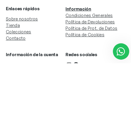
Enlaces rápidos
Información
Condiciones Generales
Sobre nosotros
Política de Devoluciones
Tienda
Política de Prot. de Datos
Colecciones
Política de Cookies
Contacto
Información de la cuenta
Redes sociales
Instagram
Facebook
Mi cuenta
Mis pedidos
Copyright © 2024 Todos los derechos reservados. Sitio
web desarrollado por
Paos.pt