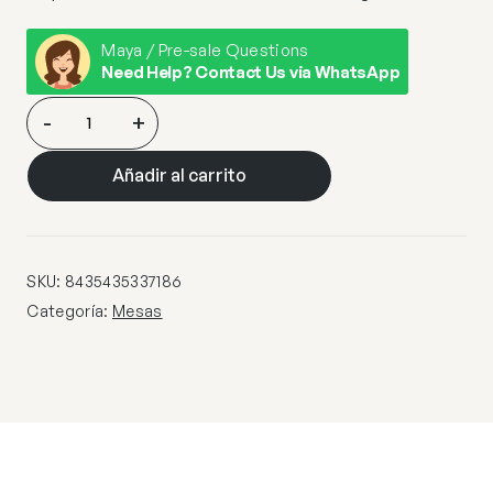
Maya / Pre-sale Questions
Need Help? Contact Us via WhatsApp
CANDY-
-
+
MESA
CENTRO
Añadir al carrito
NEGRO-
LATON
cantidad
SKU:
8435435337186
Categoría:
Mesas