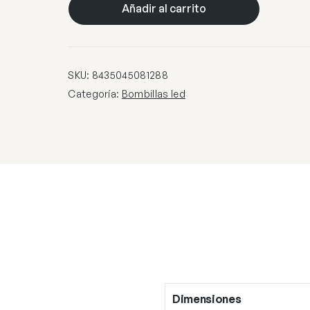
6W
Añadir al carrito
GLOBO
10
TRAN
LED
SKU:
8435045081288
6W
Categoría:
Bombillas led
660LM
4000K
–
E-
27
cantidad
Dimensiones