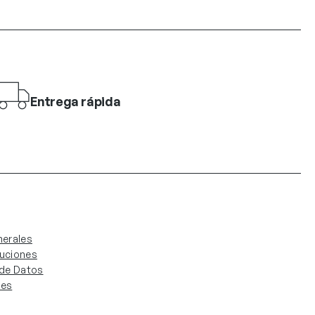
Entrega rápida
erales
luciones
. de Datos
ies