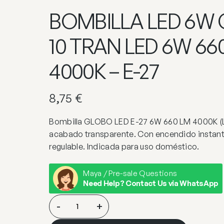
BOMBILLA LED 6W
10 TRAN LED 6W 6
4000K – E-27
8,75
€
Bombilla GLOBO LED E-27 6W 660 LM 4000K (L
acabado transparente. Con encendido instan
regulable. Indicada para uso doméstico.
Maya / Pre-sale Questions
Need Help? Contact Us via WhatsApp
BOMBILLA
-
+
LED