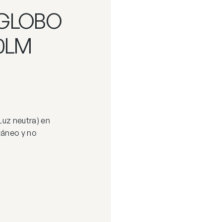
 GLOBO
60LM
uz neutra) en
táneo y no