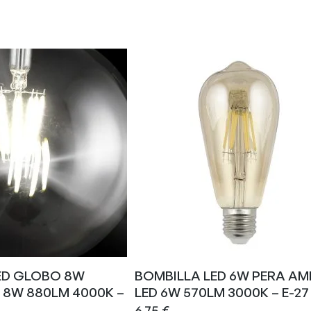
ED GLOBO 8W
BOMBILLA LED 6W PERA A
 8W 880LM 4000K –
LED 6W 570LM 3000K – E-27
6,75
€