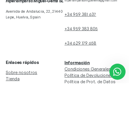
Hiperlamparas Miguel-Gema SL
hiperlamparasmiguelema@gmail.com
Avenida de Andalucia, 22, 21440
+34 959 381 637
Lepe, Huelva, Spain
+34 959 383 805
+34 629 179 658
Enlaces rápidos
Información
Condiciones Generales
Sobre nosotros
Política de Devoluciones
Tienda
Política de Prot. de Datos
Colecciones
Política de Cookies
Contacto
Información de la cuenta
Redes sociales
Instagram
Facebook
Mi cuenta
Mis pedidos