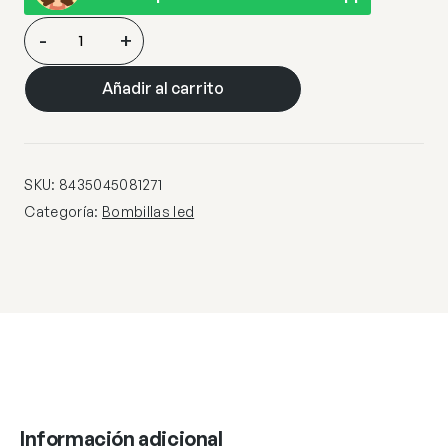
BOMBILLA
-
+
LED
6W
Añadir al carrito
GLOBO
10
AMB.
LED
SKU:
8435045081271
6W
Categoría:
Bombillas led
570LM
3000K
–
E-
27
cantidad
Información adicional