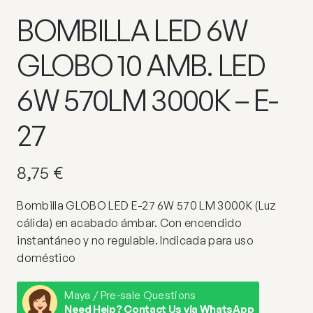
BOMBILLA LED 6W
GLOBO 10 AMB. LED
6W 570LM 3000K – E-
27
8,75
€
Bombilla GLOBO LED E-27 6W 570 LM 3000K (Luz
cálida) en acabado ámbar. Con encendido
instantáneo y no regulable. Indicada para uso
doméstico
Maya / Pre-sale Questions
Need Help? Contact Us via WhatsApp