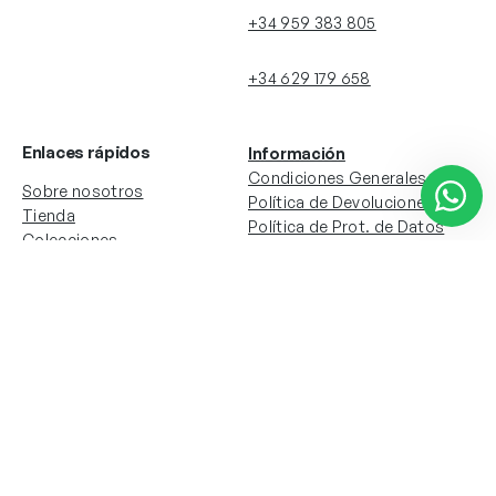
+34 959 383 805
+34 629 179 658
Enlaces rápidos
Información
Condiciones Generales
Sobre nosotros
Política de Devoluciones
Tienda
Política de Prot. de Datos
Colecciones
Política de Cookies
Contacto
Información de la cuenta
Redes sociales
Instagram
Facebook
Mi cuenta
Mis pedidos