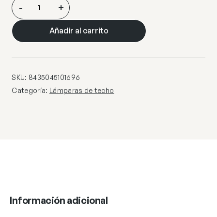
BARRA
-
+
4L
BERTA
Añadir al carrito
NEGRO-
MADERA
4
X
SKU:
8435045101696
60W
Categoría:
Lámparas de techo
E-
27
cantidad
Información adicional