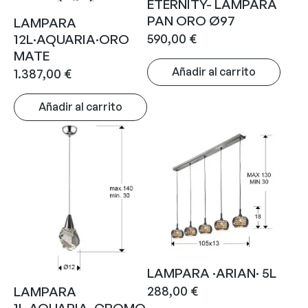
ETERNITY- LAMPARA
PAN ORO Ø97
LAMPARA
590,00
€
12L·AQUARIA·ORO
MATE
Añadir al carrito
1.387,00
€
Añadir al carrito
LAMPARA ·ARIAN· 5L
288,00
€
LAMPARA