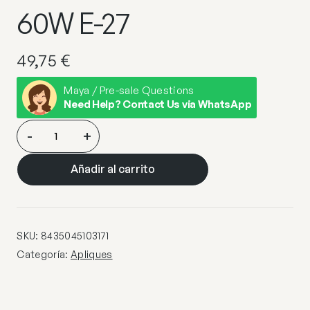
60W E-27
49,75
€
Maya / Pre-sale Questions
Need Help? Contact Us via WhatsApp
APLIQUE
-
+
WACO
BLANCO-
Añadir al carrito
NEGRO
1
X
60W
SKU:
8435045103171
E-
Categoría:
Apliques
27
cantidad