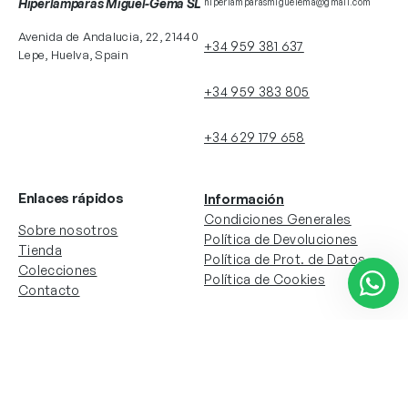
Hiperlamparas Miguel-Gema SL
hiperlamparasmiguelema@gmail.com
Avenida de Andalucia, 22, 21440
+34 959 381 637
Lepe, Huelva, Spain
+34 959 383 805
+34 629 179 658
Enlaces rápidos
Información
Condiciones Generales
Sobre nosotros
Política de Devoluciones
Tienda
Política de Prot. de Datos
Colecciones
Política de Cookies
Contacto
Información de la cuenta
Redes sociales
Instagram
Facebook
Mi cuenta
Mis pedidos