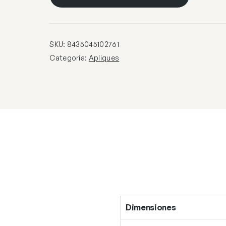
1
X
E-
27
SKU:
8435045102761
+
Categoría:
Apliques
LED
3W
300LM
4000K
cantidad
Dimensiones