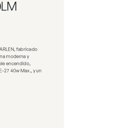
0LM
MARLEN, fabricado
 Una moderna y
ble encendido,
 E-27 40w Max., y un