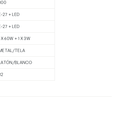
300
E-27 + LED
E-27 + LED
1 X 60W + 1 X 3W
METAL/TELA
LATÓN/BLANCO
82