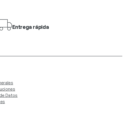
Entrega rápida
erales
luciones
. de Datos
ies