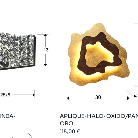
ONDA·
APLIQUE· HALO· OXIDO/PA
ORO
115,00
€