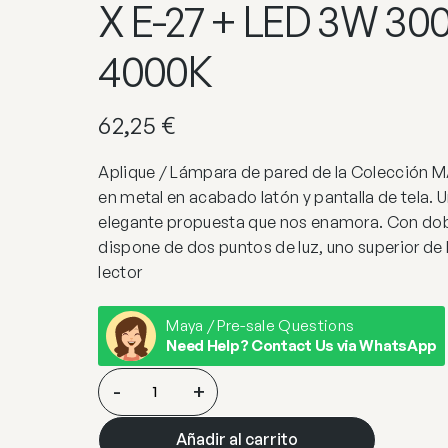
X E-27 + LED 3W 30
4000K
62,25
€
Aplique / Lámpara de pared de la Colección 
en metal en acabado latón y pantalla de tela.
elegante propuesta que nos enamora. Con do
dispone de dos puntos de luz, uno superior de
lector
Maya / Pre-sale Questions
Need Help? Contact Us via WhatsApp
APLIQUE
-
+
MARLEN
LATON
Añadir al carrito