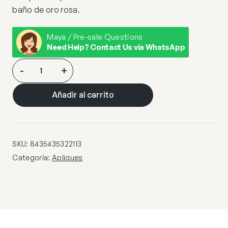
baño de oro rosa.
Maya / Pre-sale Questions
Need Help? Contact Us via WhatsApp
APLIQUE
-
+
2L
·NARISA·
Añadir al carrito
ORO
ROSA
cantidad
SKU:
8435435322113
Categoría:
Apliques