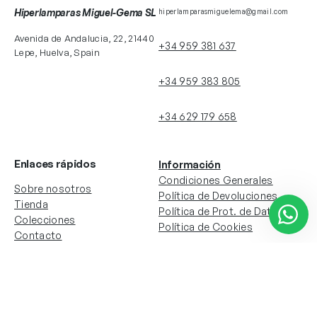
Hiperlamparas Miguel-Gema SL
hiperlamparasmiguelema@gmail.com
Avenida de Andalucia, 22, 21440
+34 959 381 637
Lepe, Huelva, Spain
+34 959 383 805
+34 629 179 658
Enlaces rápidos
Información
Condiciones Generales
Sobre nosotros
Política de Devoluciones
Tienda
Política de Prot. de Datos
Colecciones
Política de Cookies
Contacto
Información de la cuenta
Redes sociales
Instagram
Facebook
Mi cuenta
Mis pedidos