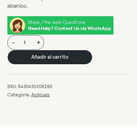
abanico.
Maya / Pre-sale Questions
Need Help? Contact Us via WhatsApp
APLIQUE
-
+
2L.
·ELOISE·
Añadir al carrito
cantidad
SKU:
8435435308285
Categoría:
Apliques