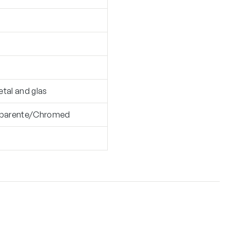
etal and glas
sparente/Chromed