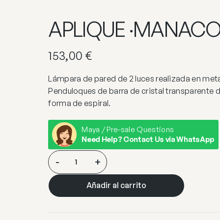
APLIQUE ·MANACOR
153,00
€
Lámpara de pared de 2 luces realizada en me
Penduloques de barra de cristal transparente d
forma de espiral.
Maya / Pre-sale Questions
Need Help? Contact Us via WhatsApp
APLIQUE
-
+
·MANACOR·
2L
Añadir al carrito
cantidad