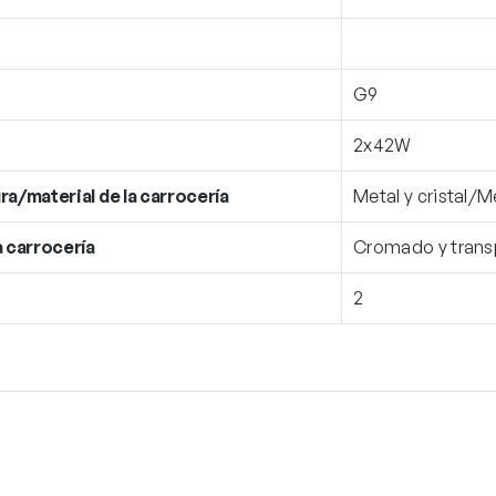
G9
2x42W
ra/material de la carrocería
Metal y cristal/M
a carrocería
Cromado y tran
2