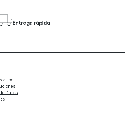
Entrega rápida
erales
luciones
. de Datos
ies