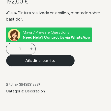
192,00
€
·Gala· Pintura realizada en acrílico, montado sobre
bastidor.
Maya / Pre-sale Questions
Need Help? Contact Us via WhatsApp
ACRILICO
-
+
·GALA·
90×120
Añadir al carrito
cantidad
SKU:
8435435312237
Categoría:
Decoración