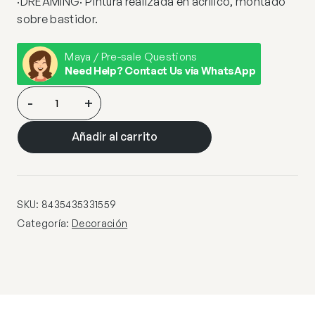
·DREAMING· Pintura realizada en acrílico, montado
sobre bastidor.
Maya / Pre-sale Questions
Need Help? Contact Us via WhatsApp
ACRILICO·DREAMING·90X120
-
+
cantidad
Añadir al carrito
SKU:
8435435331559
Categoría:
Decoración