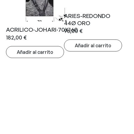
ARIES-REDONDO
44Ø ORO
ACRILICO·JOHARI·70X160
96,00
€
182,00
€
Añadir al carrito
Añadir al carrito