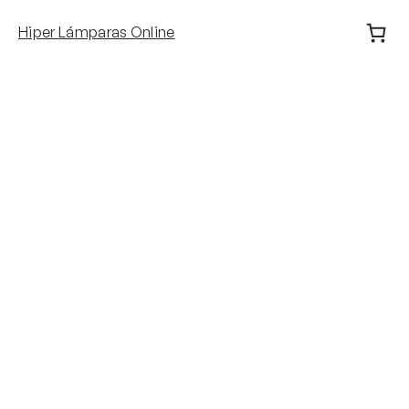
Saltar
Hiper Lámparas Online
al
contenido